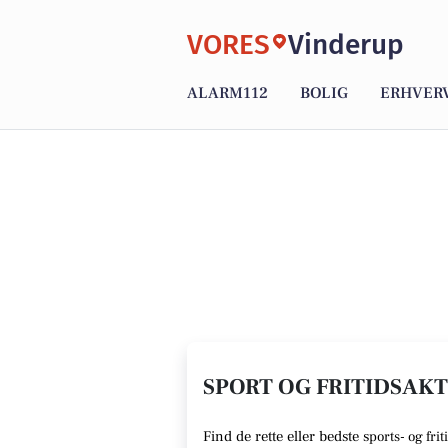
VORES
Vinderup
ALARM112
BOLIG
ERHVER
SPORT OG FRITIDSAKTI
Find de rette
eller bedste s
ports- og frit