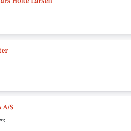
Lars Holte Larsen
ter
 A/S
erg