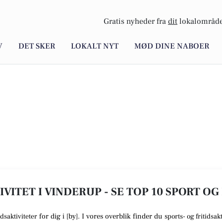
Gratis nyheder fra
dit
lokalområde
V
DET SKER
LOKALT NYT
MØD DINE NABOER
VITET I VINDERUP - SE TOP 10 SPORT OG
for dig i [
by
]. I vores overblik finder du
s
idsaktiviteter
ports- og fritidsakt