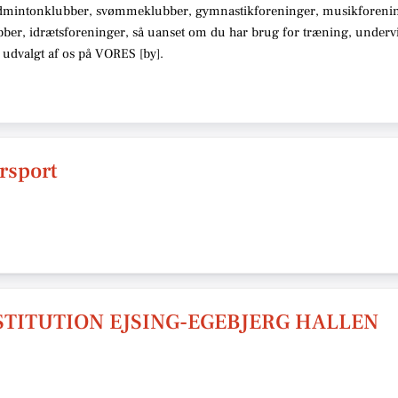
dmintonklubber, svømmeklubber, gymnastikforeninger, musikforenin
bber, idrætsforeninger
, så uanset om du har brug for træning, under
 udvalgt af os på VORES [
by
]
.
rsport
STITUTION EJSING-EGEBJERG HALLEN