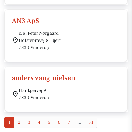
AN3 ApS
c/o. Peter Nørgaard
Holstebrovej 8, Bjert
7830 Vinderup
anders vang nielsen
Hailkjærvej 9
7830 Vinderup
1
2
3
4
5
6
7
...
31