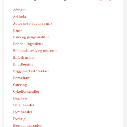
Advokat
Arkitekt
Autoværksted / mekanik
Bager
Bank og pengeinstitut
Behandlingstilbud
Bibliotek, arkiv og museum
Bilforhandler
Biludlejning
Byggemarked / trælast
Børnehave
Catering
Cykelforhandler
Dagpleje
Detailhandel
Dyrehandel
Dyrlæge
Ejendomsmægler