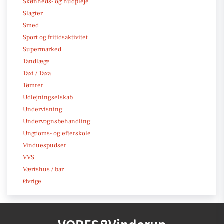
Skønheds- og hudpleje
Slagter
Smed
Sport og fritidsaktivitet
Supermarked
Tandlæge
Taxi / Taxa
Tømrer
Udlejningselskab
Undervisning
Undervognsbehandling
Ungdoms- og efterskole
Vinduespudser
VVS
Værtshus / bar
Øvrige