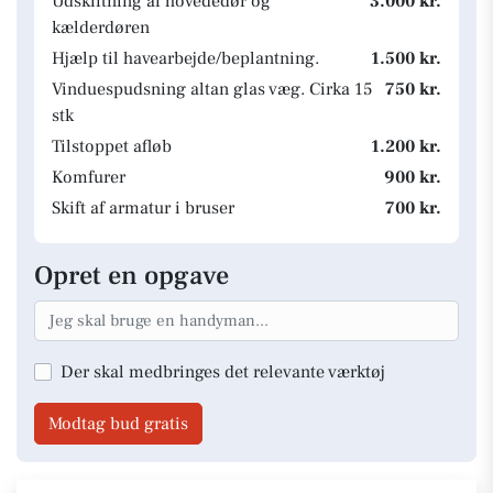
Udskiftning af hovededør og
3.000 kr.
kælderdøren
Hjælp til havearbejde/beplantning.
1.500 kr.
Vinduespudsning altan glas væg. Cirka 15
750 kr.
stk
Tilstoppet afløb
1.200 kr.
Komfurer
900 kr.
Skift af armatur i bruser
700 kr.
Opret en opgave
Der skal medbringes det relevante værktøj
Modtag bud gratis