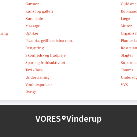
Gartner
Guldsmed
Kunst og galleri
Købmand
Køreskole
Læge
Massage
Murer
kring
Optiker
Organisa
Pizzeria, grillbar, isbar mm.
Plantesk
Rengøring
Restauran
Skønheds- og hudpleje
Slagter
Sport og fritidsaktivitet
Superma
Taxi / Taxa
Tømrer
Undervisning
Undervo
Vinduespudser
VVS
Øvrige
VORES
Vinderup