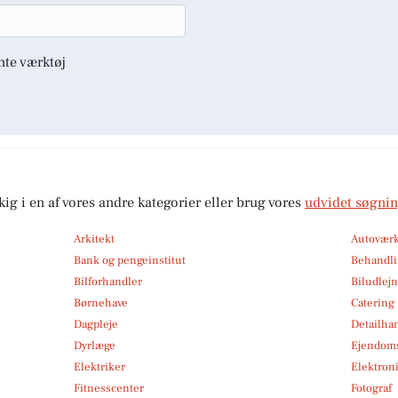
nte værktøj
kig i en af vores andre kategorier eller brug vores
udvidet søgni
Arkitekt
Autoværk
Bank og pengeinstitut
Behandli
Bilforhandler
Biludlej
Børnehave
Catering
Dagpleje
Detailha
Dyrlæge
Ejendom
Elektriker
Elektroni
Fitnesscenter
Fotograf