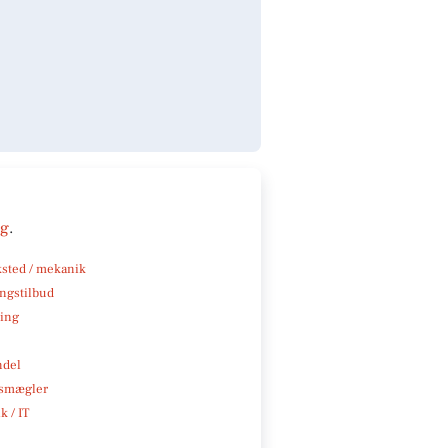
ng
.
sted / mekanik
ngstilbud
ning
ndel
smægler
k / IT