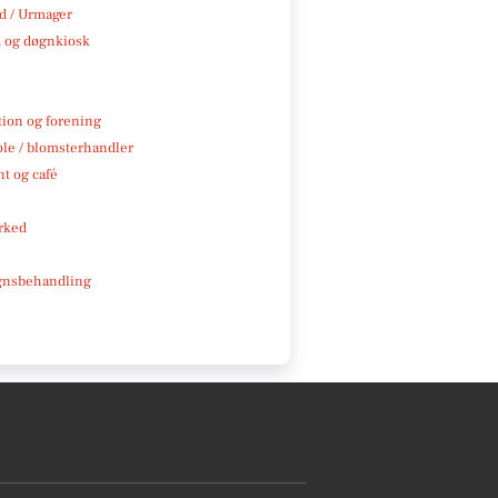
 / Urmager
 og døgnkiosk
tion og forening
ole / blomsterhandler
t og café
rked
gnsbehandling