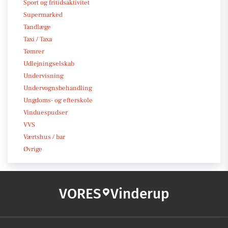
Sport og fritidsaktivitet
Supermarked
Tandlæge
Taxi / Taxa
Tømrer
Udlejningselskab
Undervisning
Undervognsbehandling
Ungdoms- og efterskole
Vinduespudser
VVS
Værtshus / bar
Øvrige
VORES
Vinderup