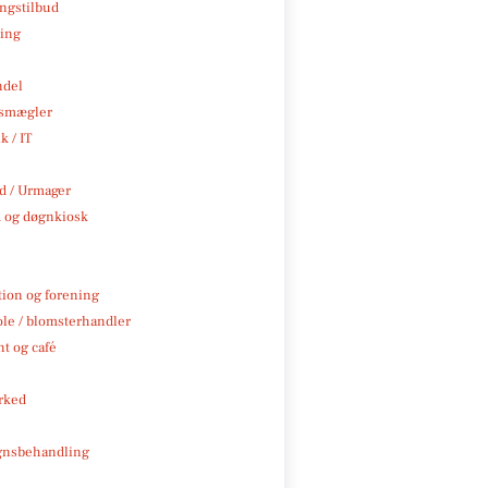
ngstilbud
ning
ndel
smægler
k / IT
 / Urmager
 og døgnkiosk
tion og forening
ole / blomsterhandler
t og café
rked
gnsbehandling