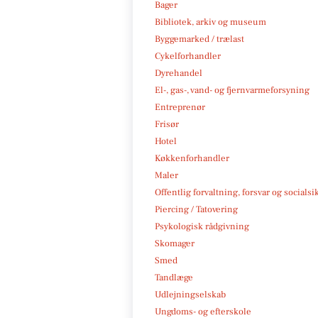
Bager
Bibliotek, arkiv og museum
Byggemarked / trælast
Cykelforhandler
Dyrehandel
El-, gas-, vand- og fjernvarmeforsyning
Entreprenør
Frisør
Hotel
Køkkenforhandler
Maler
Offentlig forvaltning, forsvar og socialsi
Piercing / Tatovering
Psykologisk rådgivning
Skomager
Smed
Tandlæge
Udlejningselskab
Ungdoms- og efterskole