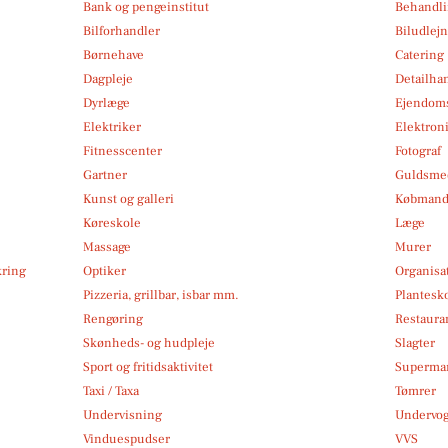
Bank og pengeinstitut
Behandli
Bilforhandler
Biludlej
Børnehave
Catering
Dagpleje
Detailha
Dyrlæge
Ejendom
Elektriker
Elektroni
Fitnesscenter
Fotograf
Gartner
Guldsmed
Kunst og galleri
Købmand
Køreskole
Læge
Massage
Murer
kring
Optiker
Organisa
Pizzeria, grillbar, isbar mm.
Plantesk
Rengøring
Restauran
Skønheds- og hudpleje
Slagter
Sport og fritidsaktivitet
Superma
Taxi / Taxa
Tømrer
Undervisning
Undervo
Vinduespudser
VVS