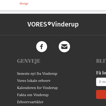
Øvrige
VORES
Vinderup
GENVEJE
BLI
Få l
Seneste nyt fra Vinderup
Email
Vores lokale erhverv
Kalenderen for Vinderup
Fakta om Vinderup
Erhvervsartikler