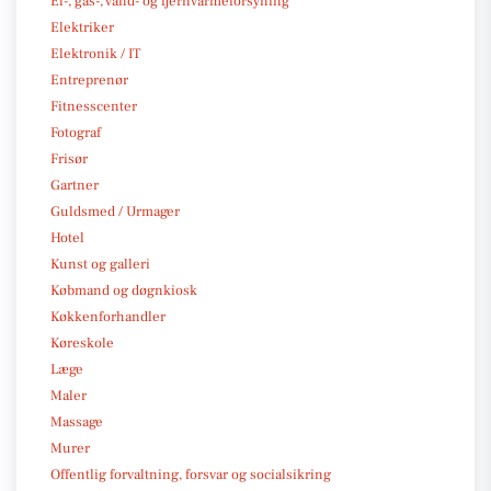
El-, gas-, vand- og fjernvarmeforsyning
Elektriker
Elektronik / IT
Entreprenør
Fitnesscenter
Fotograf
Frisør
Gartner
Guldsmed / Urmager
Hotel
Kunst og galleri
Købmand og døgnkiosk
Køkkenforhandler
Køreskole
Læge
Maler
Massage
Murer
Offentlig forvaltning, forsvar og socialsikring