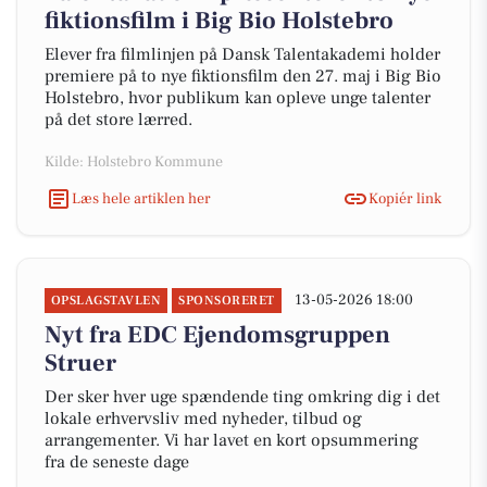
fiktionsfilm i Big Bio Holstebro
Elever fra filmlinjen på Dansk Talentakademi holder
premiere på to nye fiktionsfilm den 27. maj i Big Bio
Holstebro, hvor publikum kan opleve unge talenter
på det store lærred.
Kilde: Holstebro Kommune
Læs hele artiklen her
Kopiér link
13-05-2026 18:00
OPSLAGSTAVLEN
SPONSORERET
Nyt fra EDC Ejen­doms­grup­pen
Struer
Der sker hver uge spændende ting omkring dig i det
lokale erhvervsliv med nyheder, tilbud og
arrangementer. Vi har lavet en kort opsummering
fra de seneste dage