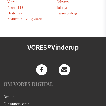
Vejret
Erhverv
Alarm112
Jobnyt
Historisk
Læserbidrag
Kommunalvalg 2025
VORES
Vinderup
OM VORES DIGITAL
Om os
For annoncører