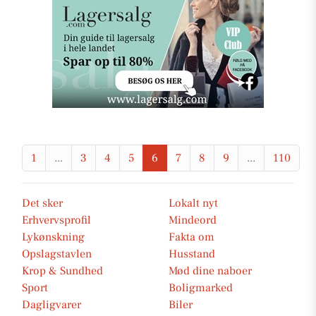
1
...
3
4
5
6
7
8
9
...
110
Det sker
Lokalt nyt
Erhvervsprofil
Mindeord
Lykønskning
Fakta om
Opslagstavlen
Husstand
Krop & Sundhed
Mød dine naboer
Sport
Boligmarked
Dagligvarer
Biler