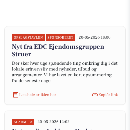
20-05-2026 18:00
OPSLAGSTAVLEN
SPONSORERET
Nyt fra EDC Ejen­doms­grup­pen
Struer
Der sker hver uge spændende ting omkring dig i det
lokale erhvervsliv med nyheder, tilbud og
arrangementer. Vi har lavet en kort opsummering
fra de seneste dage
Læs hele artiklen her
Kopiér link
20-05-2026 12:02
ALARM112