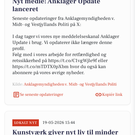
Nyt medie: Anklager Update
lanceret
Seneste opdateringer fra Anklagemyndigheden v.
Midt- og Vestjyllands Politi på X:
I dag tager vi vores nye meddelelseskanal Anklager
Update i brug. Vi opdaterer ikke længere denne
profil.
Følg med i vores arbejde for retfærdighed og
retssikkerhed på https://t.co/C1vgWjle9f eller
https://t.co/mTDTX0pXbm hvor du også kan
abonnere på vores øvrige nyheder.
Kilde:
Anklagemyndigheden v. Midt- og Vestjyllands Politi
Se seneste opdateringer
Kopiér link
19-05-2026 15:44
LOKALT NYT
Kunstværk giver nyt liv til minder