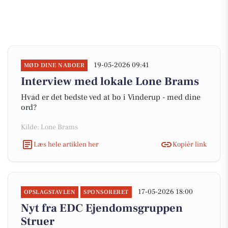
19-05-2026 09:41
MØD DINE NABOER
Interview med lokale Lone Brams
Hvad er det bedste ved at bo i Vinderup - med dine
ord?
Kilde: Lone Brams
Læs hele artiklen her
Kopiér link
17-05-2026 18:00
OPSLAGSTAVLEN
SPONSORERET
Nyt fra EDC Ejen­doms­grup­pen
Struer