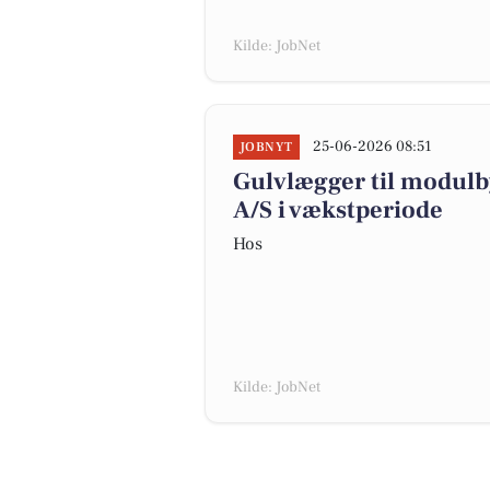
Kilde: JobNet
25-06-2026 08:51
JOBNYT
Gulvlægger til modulb
A/S i vækstperiode
Hos
Kilde: JobNet