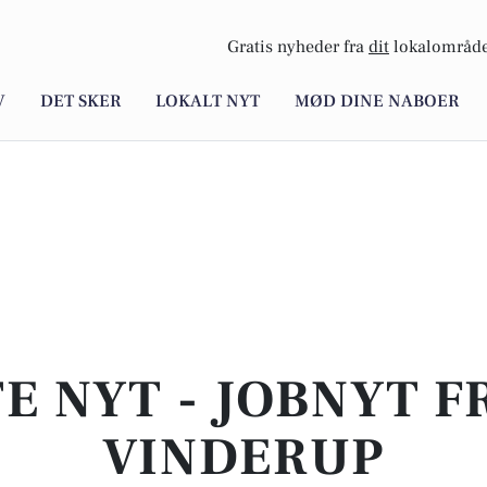
Gratis nyheder fra
dit
lokalområde
V
DET SKER
LOKALT NYT
MØD DINE NABOER
E NYT - JOBNYT F
VINDERUP