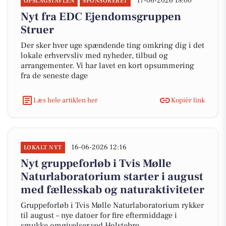
17-06-2026 18:00
OPSLAGSTAVLEN
SPONSORERET
Nyt fra EDC Ejen­doms­grup­pen
Struer
Der sker hver uge spændende ting omkring dig i det
lokale erhvervsliv med nyheder, tilbud og
arrangementer. Vi har lavet en kort opsummering
fra de seneste dage
Læs hele artiklen her
Kopiér link
16-06-2026 12:16
LOKALT NYT
Nyt gruppeforløb i Tvis Mølle
Naturlaboratorium starter i august
med fællesskab og naturaktiviteter
Gruppeforløb i Tvis Mølle Naturlaboratorium rykker
til august – nye datoer for fire eftermiddage i
smukke omgivelser ved Holstebro