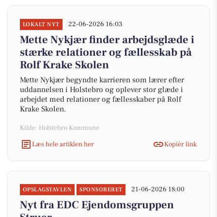
22-06-2026 16:03
LOKALT NYT
Mette Nykjær finder arbejdsglæde i
stærke relationer og fællesskab på
Rolf Krake Skolen
Mette Nykjær begyndte karrieren som lærer efter
uddannelsen i Holstebro og oplever stor glæde i
arbejdet med relationer og fællesskaber på Rolf
Krake Skolen.
Kilde: Holstebro Kommune
Læs hele artiklen her
Kopiér link
21-06-2026 18:00
OPSLAGSTAVLEN
SPONSORERET
Nyt fra EDC Ejen­doms­grup­pen