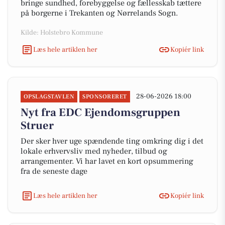
bringe sundhed, forebyggelse og fællesskab tættere
på borgerne i Trekanten og Nørrelands Sogn.
Kilde: Holstebro Kommune
Læs hele artiklen her
Kopiér link
28-06-2026 18:00
OPSLAGSTAVLEN
SPONSORERET
Nyt fra EDC Ejen­doms­grup­pen
Struer
Der sker hver uge spændende ting omkring dig i det
lokale erhvervsliv med nyheder, tilbud og
arrangementer. Vi har lavet en kort opsummering
fra de seneste dage
Læs hele artiklen her
Kopiér link