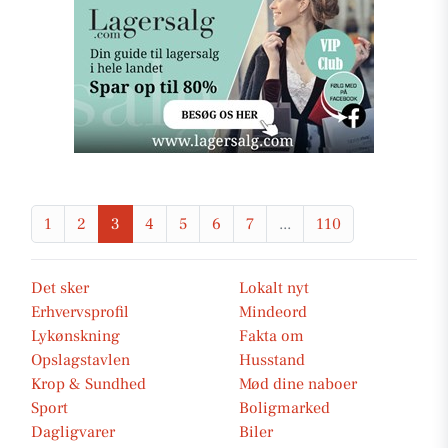
1
2
3
4
5
6
7
...
110
Det sker
Lokalt nyt
Erhvervsprofil
Mindeord
Lykønskning
Fakta om
Opslagstavlen
Husstand
Krop & Sundhed
Mød dine naboer
Sport
Boligmarked
Dagligvarer
Biler