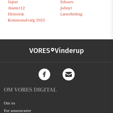
Vejret
Erhverv
Alarm112
Jobnyt
Historisk
Læserbidrag
Kommunalvalg 2025
VORES
Vinderup
OM VORES DIGITAL
Om os
For annoncører