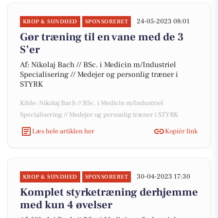
24-05-2023 08:01
KROP & SUNDHED
SPONSORERET
Gør træning til en vane med de 3
S’er
Af: Nikolaj Bach // BSc. i Medicin m/Industriel
Specialisering // Medejer og personlig træner i
STYRK
Kilde: Nikolaj Bach // BSc. i Medicin m/Industriel
Specialisering // Medejer og personlig træner i STYRK
Læs hele artiklen her
Kopiér link
30-04-2023 17:30
KROP & SUNDHED
SPONSORERET
Komplet styrketræning derhjemme
med kun 4 øvelser