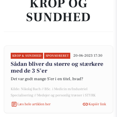
KROP OG
SUNDHED
20-06-2023 17:30
KROP & SUNDHED
SPONSORERET
Sådan bliver du større og stærkere
med de 3 S’er
Det var godt mange S’er i en titel, hvad?
Kilde: Nikolaj Bach // BSc. i Medicin m/Industriel
Specialisering // Medejer og personlig træner i STYRK
Læs hele artiklen her
Kopiér link