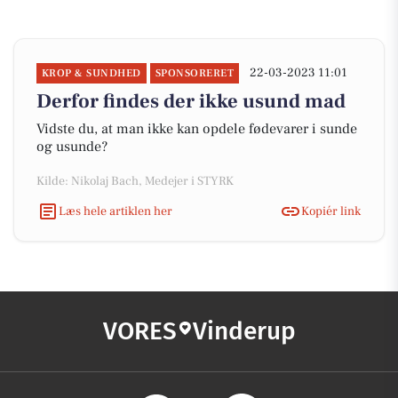
22-03-2023 11:01
KROP & SUNDHED
SPONSORERET
Derfor findes der ikke usund mad
Vidste du, at man ikke kan opdele fødevarer i sunde
og usunde?
Kilde: Nikolaj Bach, Medejer i STYRK
Læs hele artiklen her
Kopiér link
VORES
Vinderup