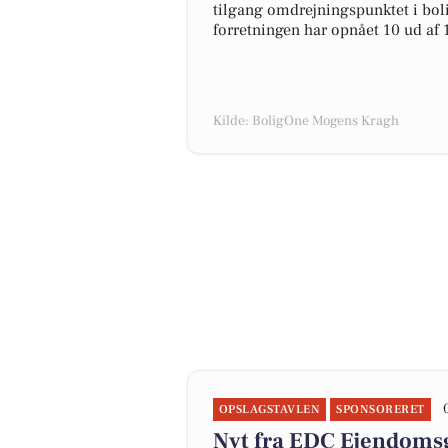
tilgang omdrejningspunktet i boli
forretningen har opnået 10 ud af 
Kilde: BoligOne Mogens Kragh
OPSLAGSTAVLEN
SPONSORERET
Nyt fra EDC Ejen­doms­