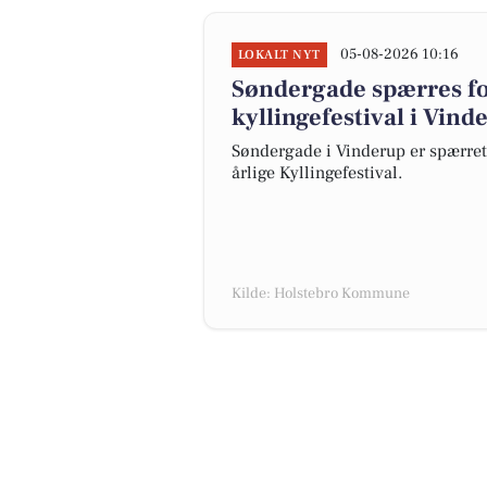
05-08-2026 10:16
LOKALT NYT
Søndergade spærres for
kyllingefestival i Vind
Søndergade i Vinderup er spærret l
årlige Kyllingefestival.
Kilde: Holstebro Kommune