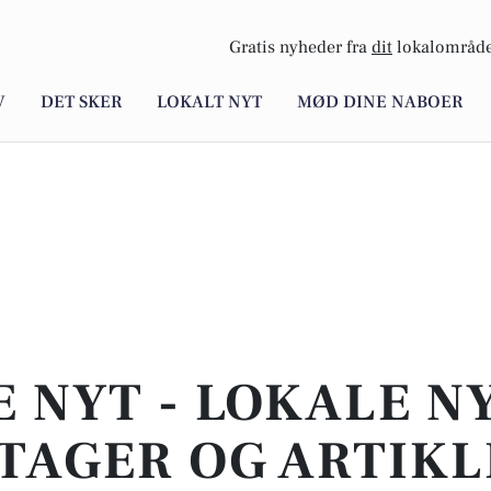
Gratis nyheder fra
dit
lokalområde
V
DET SKER
LOKALT NYT
MØD DINE NABOER
E NYT - LOKALE N
TAGER OG ARTIKL