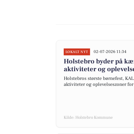
02-07-2026 11:34
LOKALT NYT
Holstebro byder på kæ
aktiviteter og oplevel
Holstebros største børnefest, KA
aktiviteter og oplevelseszoner fo
Kilde: Holstebro Kommune