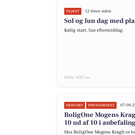
12 timer siden
VEJRET
Sol og lun dag med plad
Kølig start, lun eftermiddag.
Kilde: MET.no
07-08-2
ERHVERV
SPONSORERET
BoligOne Mogens Kragh
10 ud af 10 i anbefalin
Hos BoligOne Mogens Kragh er lo