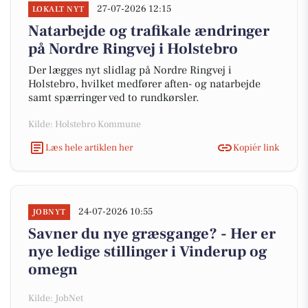
27-07-2026 12:15
LOKALT NYT
Natarbejde og trafikale ændringer
på Nordre Ringvej i Holstebro
Der lægges nyt slidlag på Nordre Ringvej i
Holstebro, hvilket medfører aften- og natarbejde
samt spærringer ved to rundkørsler.
Kilde: Holstebro Kommune
Læs hele artiklen her
Kopiér link
24-07-2026 10:55
JOBNYT
Savner du nye græsgange? - Her er
nye ledige stillinger i Vinderup og
omegn
Kilde: JobNet