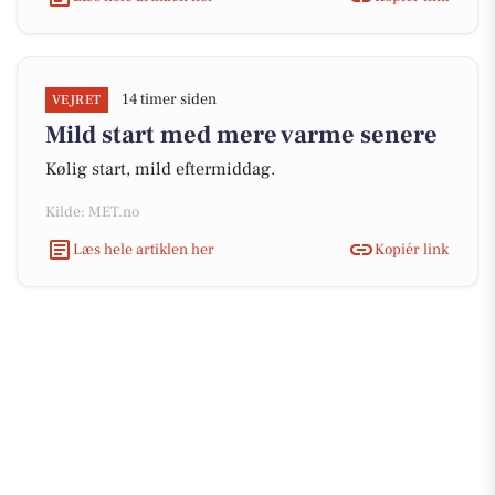
14 timer siden
VEJRET
Mild start med mere varme senere
Kølig start, mild eftermiddag.
Kilde: MET.no
Læs hele artiklen her
Kopiér link