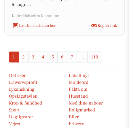
5. august.
Kilde: Holstebro Kommune
Læs hele artiklen her
Kopiér link
1
2
3
4
5
6
7
...
110
Det sker
Lokalt nyt
Erhvervsprofil
Mindeord
Lykønskning
Fakta om
Opslagstavlen
Husstand
Krop & Sundhed
Mød dine naboer
Sport
Boligmarked
Dagligvarer
Biler
Vejret
Erhverv