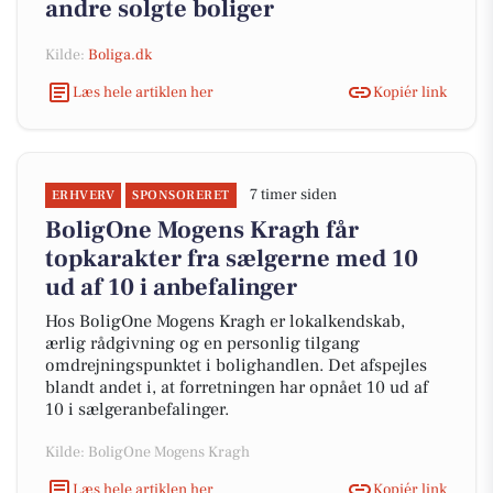
andre solgte boliger
Kilde:
Boliga.dk
Læs hele artiklen her
Kopiér link
7 timer siden
ERHVERV
SPONSORERET
BoligOne Mogens Kragh får
topkarakter fra sælgerne med 10
ud af 10 i anbefalinger
Hos BoligOne Mogens Kragh er lokalkendskab,
ærlig rådgivning og en personlig tilgang
omdrejningspunktet i bolighandlen. Det afspejles
blandt andet i, at forretningen har opnået 10 ud af
10 i sælgeranbefalinger.
Kilde: BoligOne Mogens Kragh
Læs hele artiklen her
Kopiér link