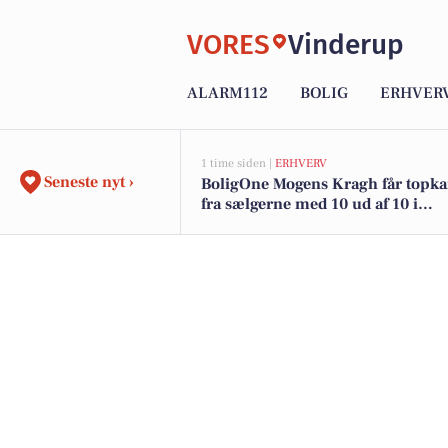
VORES
Vinderup
ALARM112
BOLIG
ERHVER
1 time siden |
ERHVERV
Seneste nyt ›
BoligOne Mogens Kragh får topka
fra sælgerne med 10 ud af 10 i
anbefalinger