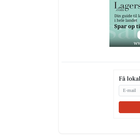
Få loka
Email