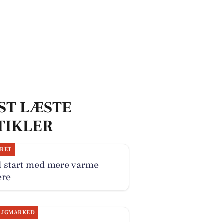
ST LÆSTE
TIKLER
JRET
d start med mere varme
ere
LIGMARKED