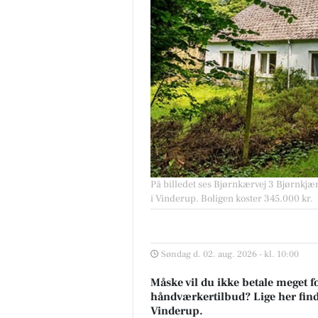
På billedet ses Bjørnkærvej 3 Bjørnkjær 
i Vinderup. Boligen koster 345.000 kr.
Søndag d. 02. aug. 2026 - kl. 10:00
Måske vil du ikke betale meget fo
håndværkertilbud? Lige her finder
Vinderup.