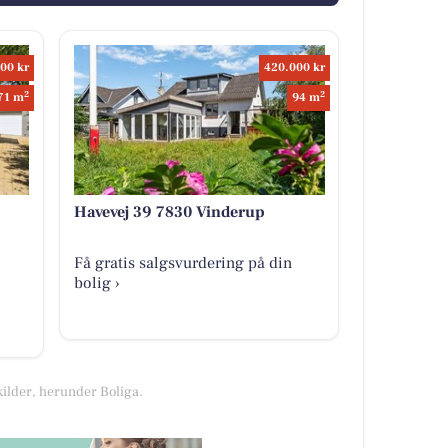
00 kr
420.000 kr
2
2
71 m
94 m
Havevej 39 7830 Vinderup
Få gratis salgsvurdering på din
bolig ›
kilder, herunder Boliga.