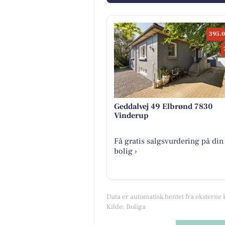
395.0
Geddalvej 49 Elbrønd 7830
Vinderup
Få gratis salgsvurdering på din
bolig ›
Data er automatisk hentet fra eksterne 
Kilde: Boliga