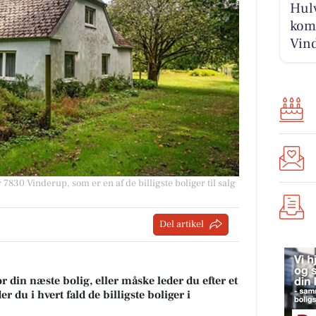
Hulv
komm
Vind
7830 Vinderup, som er en af de billigste boliger til salg
Del artikel
r din næste bolig, eller måske leder du efter et
 du i hvert fald de billigste boliger i