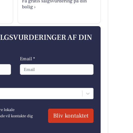
Få gratis salgsvurdering på din
bolig ›
ALGSVURDERINGER AF DIN
Email *
re lokale
Bliv kontaktet
e vil kontakte dig