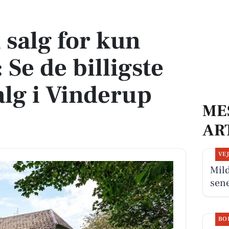
e de billigste boliger til salg i Vinderup her
l salg for kun
 Se de billigste
salg i Vinderup
ME
AR
VE
Mil
sen
BO