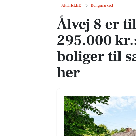
Ålvej 8 er til salg for kun 295.000 kr.: S
ARTIKLER
Boligmarked
Ålvej 8 er ti
295.000 kr.:
boliger til 
her