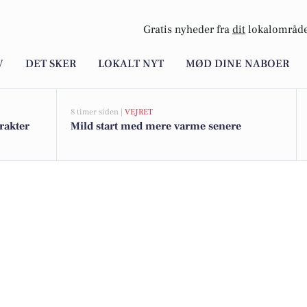
Gratis nyheder fra
dit
lokalområde
V
DET SKER
LOKALT NYT
MØD DINE NABOER
8 timer siden |
VEJRET
rakter
Mild start med mere varme senere