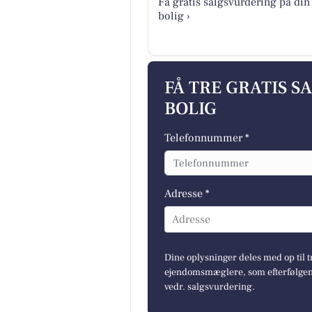
Få gratis salgsvurdering på din
bolig ›
FÅ TRE GRATIS S
BOLIG
Telefonnummer *
Adresse *
Adresse
Dine oplysninger deles med op til t
ejendomsmæglere, som efterfølgend
vedr. salgsvurdering.