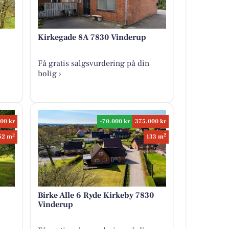
Kirkegade 8A 7830 Vinderup
Få gratis salgsvurdering på din
bolig ›
00 kr
-70.000 kr
375.000 kr
2
2
52 m
133 m
Birke Alle 6 Ryde Kirkeby 7830
Vinderup