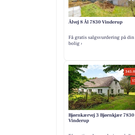
Ålvej 8 Ål 7830 Vinderup
Få gratis salgsvurdering på din
bolig ›
345.0
1
Bjørnkærvej 3 Bjørnkjær 7830
Vinderup