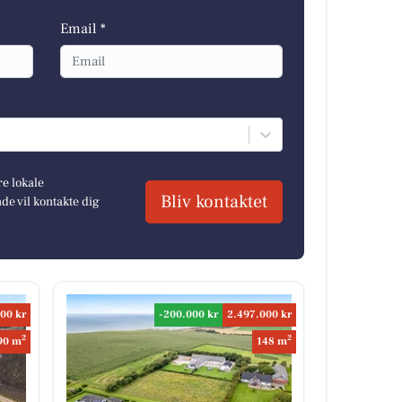
Email *
re lokale
Bliv kontaktet
e vil kontakte dig
00 kr
-200.000 kr
2.497.000 kr
2
2
90 m
148 m