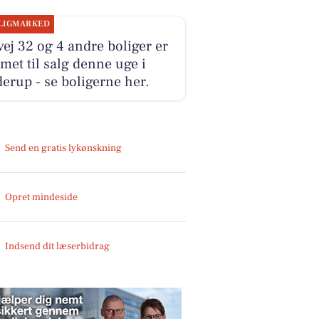
LIGMARKED
ej 32 og 4 andre boliger er
et til salg denne uge i
erup - se boligerne her.
Send en gratis lykønskning
Opret mindeside
Indsend dit læserbidrag