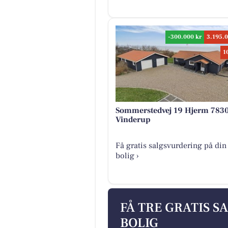
-300.000 kr
3.195.0
1
Sommerstedvej 19 Hjerm 783
Vinderup
Få gratis salgsvurdering på din
bolig ›
FÅ TRE GRATIS S
BOLIG