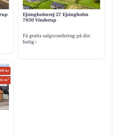
erup
Ejsingholmvej 27 Ejsingholm
7830 Vinderup
Få gratis salgsvurdering på din
bolig ›
00 kr
2
36 m