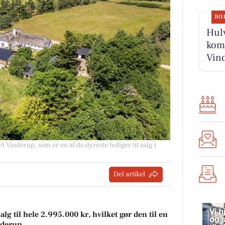
BO
Hulv
komm
Vind
 Vinderup, som er en af de dyreste boliger til salg i
Del artikel
lg til hele 2.995.000 kr, hvilket gør den til en
inderup.