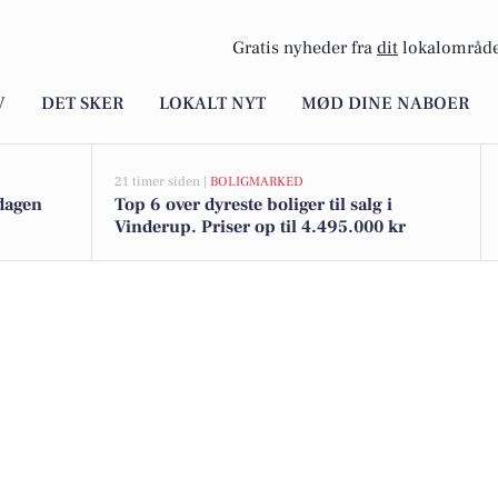
Gratis nyheder fra
dit
lokalområde
V
DET SKER
LOKALT NYT
MØD DINE NABOER
21 timer siden |
BOLIGMARKED
 dagen
Top 6 over dyreste boliger til salg i
Vinderup. Priser op til 4.495.000 kr