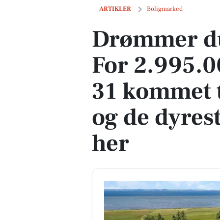
Drømmer du om luksus? For 2.995.000 kr
ARTIKLER
Boligmarked
Drømmer du
For 2.995.0
31 kommet ti
og de dyrest
her