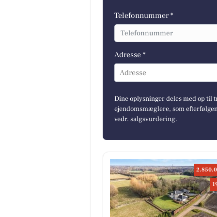
Telefonnummer *
Adresse *
Adresse
Dine oplysninger deles med op til t
ejendomsmæglere, som efterfølgend
vedr. salgsvurdering.
2.850.0
1