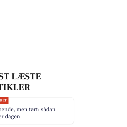
ST LÆSTE
TIKLER
JRET
sende, men tørt: sådan
er dagen