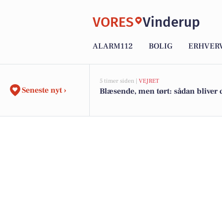
VORES
Vinderup
ALARM112
BOLIG
ERHVER
5 timer siden |
VEJRET
Seneste nyt ›
Blæsende, men tørt: sådan bliver