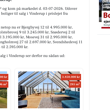
m² og kom på markedet d. 03-07-2026. Udover
oliger til salg i Vinderup i prislejet fra
 netop nu er Bjergbyvej 12 til 4.995.000 kr,
lstebrovej 9 til 3.245.000 kr, Snødervej 2 til
 3.195.000 kr, Mosevej 31 til 2.995.000 kr,
singholmvej 27 til 2.697.000 kr, Svendshedevej 11
til 2.595.000 kr.
 salg i Vinderup ser derfor nu sådan ud:
00 kr
3.850.000 kr
2
2
96 m
285 m