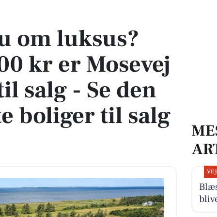
 er Mosevej 31 kommet til salg - Se den og de dyreste boliger til salg her
 om luksus?
00 kr er Mosevej
l salg - Se den
e boliger til salg
ME
AR
VE
Blæ
bliv