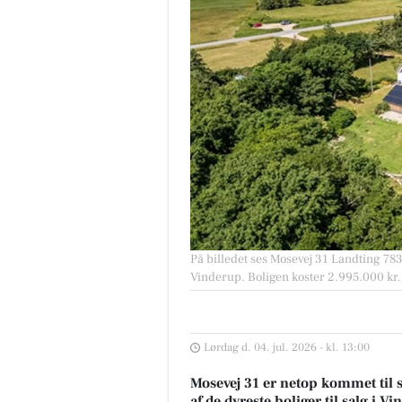
På billedet ses Mosevej 31 Landting 7830
Vinderup. Boligen koster 2.995.000 kr.
Lørdag d. 04. jul. 2026 - kl. 13:00
Mosevej 31 er netop kommet til sa
af de dyreste boliger til salg i V