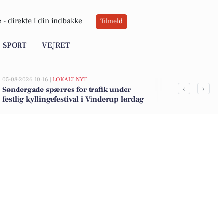
 -
direkte i din indbakke
Tilmeld
SPORT
VEJRET
05-08-2026 10:16 |
LOKALT NYT
02-08-2026 16:0
‹
›
Søndergade spærres for trafik under
Grøn Balance 
festlig kyllingefestival i Vinderup lørdag
Schulstad brø
tilbud