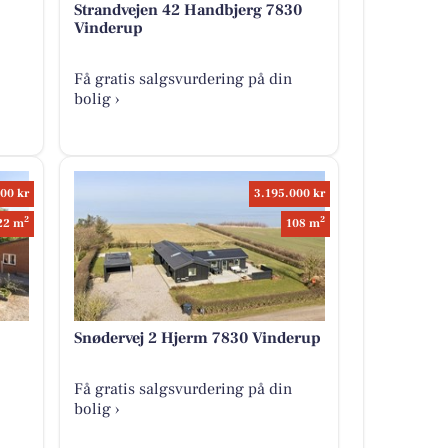
Strandvejen 42 Handbjerg 7830
Vinderup
Få gratis salgsvurdering på din
bolig ›
00 kr
3.195.000 kr
2
2
22 m
108 m
Snødervej 2 Hjerm 7830 Vinderup
Få gratis salgsvurdering på din
bolig ›