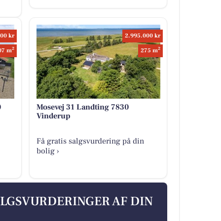
00 kr
2.995.000 kr
2
2
07 m
275 m
0
Mosevej 31 Landting 7830
Vinderup
Få gratis salgsvurdering på din
bolig ›
ALGSVURDERINGER AF DIN