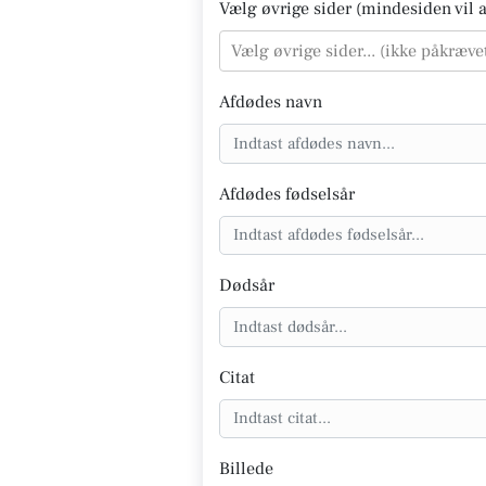
Vælg øvrige sider (mindesiden vil al
Vælg øvrige sider... (ikke påkræve
Afdødes navn
Afdødes fødselsår
Dødsår
Citat
Billede