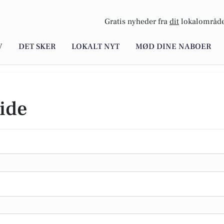
Gratis nyheder fra
dit
lokalområde
V
DET SKER
LOKALT NYT
MØD DINE NABOER
ide