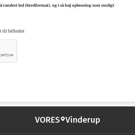
på vandret led (bredformat), og i så høj opløsning som muligt
 til billedet
VORES
Vinderup