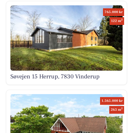
765.000 kr
2
122 m
Søvejen 15 Herrup, 7830 Vinderup
1.565.000 kr
2
263 m