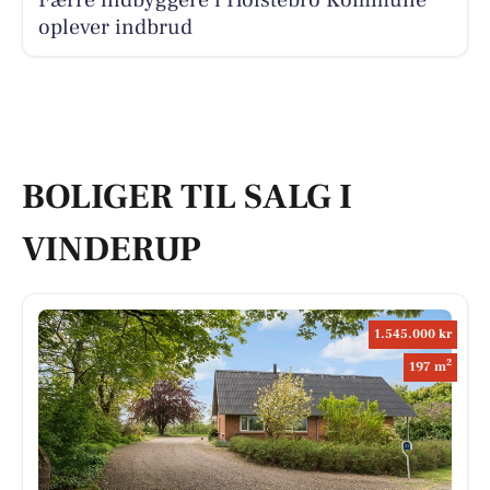
oplever indbrud
BOLIGER TIL SALG I
VINDERUP
1.545.000 kr
2
197 m