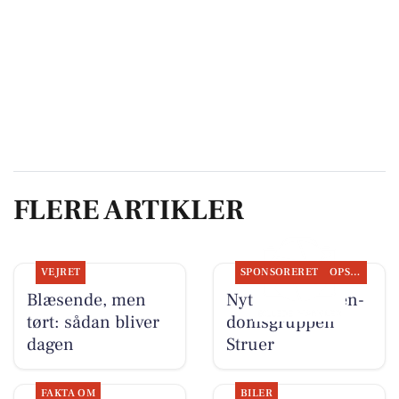
FLERE ARTIKLER
VEJRET
SPONSORERET
OPSLAGSTAVLEN
Blæsende, men
Nyt fra EDC Ejen­
tørt: sådan bliver
doms­grup­pen
dagen
Struer
FAKTA OM
BILER