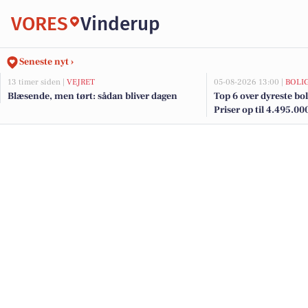
VORES
Vinderup
Seneste nyt ›
13 timer siden |
VEJRET
05-08-2026 13:00 |
BOLI
Blæsende, men tørt: sådan bliver dagen
Top 6 over dyreste boli
Priser op til 4.495.00