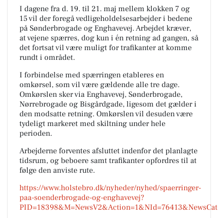
I dagene fra d. 19. til 21. maj mellem klokken 7 og
15 vil der foregå vedligeholdelsesarbejder i bedene
på Sønderbrogade og Enghavevej. Arbejdet kræver,
at vejene spærres, dog kun i én retning ad gangen, så
det fortsat vil være muligt for trafikanter at komme
rundt i området.
I forbindelse med spærringen etableres en
omkørsel, som vil være gældende alle tre dage.
Omkørslen sker via Enghavevej, Sønderbrogade,
Nørrebrogade og Bisgårdgade, ligesom det gælder i
den modsatte retning. Omkørslen vil desuden være
tydeligt markeret med skiltning under hele
perioden.
Arbejderne forventes afsluttet indenfor det planlagte
tidsrum, og beboere samt trafikanter opfordres til at
følge den anviste rute.
https://www.holstebro.dk/nyheder/nyhed/spaerringer-
paa-soenderbrogade-og-enghavevej?
PID=18398&M=NewsV2&Action=1&NId=76413&NewsCatego