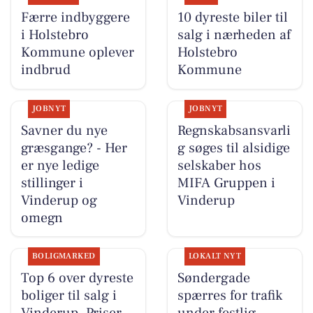
Færre indbyggere
10 dyreste biler til
i Holstebro
salg i nærheden af
Kommune oplever
Holstebro
indbrud
Kommune
JOBNYT
JOBNYT
Savner du nye
Regnskabsansvarli
græsgange? - Her
g søges til alsidige
er nye ledige
selskaber hos
stillinger i
MIFA Gruppen i
Vinderup og
Vinderup
omegn
BOLIGMARKED
LOKALT NYT
Top 6 over dyreste
Søndergade
boliger til salg i
spærres for trafik
Vinderup. Priser
under festlig