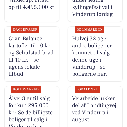
op til 4.495.000 kr
kyllingefestival i
Vinderup lørdag
DAGLIGVARER
BOLIGMARKED
Grøn Balance
Hulvej 32 og 4
kartofler til 10 kr.
andre boliger er
og Schulstad brød
kommet til salg
til 10 kr. - se
denne uge i
ugens lokale
Vinderup - se
tilbud
boligerne her.
BOLIGMARKED
LOKALT NYT
Ålvej 8 er til salg
Vejarbejde lukker
for kun 295.000
del af Landtingvej
kr.: Se de billigste
ved Vinderup i
boliger til salg i
august
Vinderup her