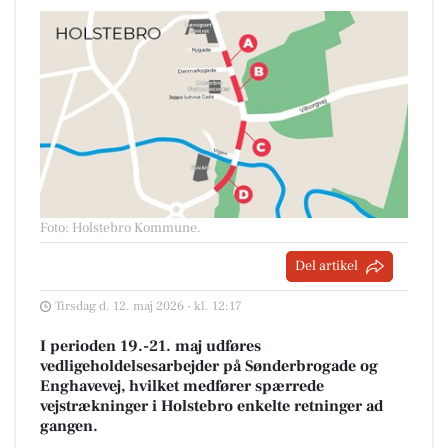
Foto: Holstebro Kommune
.
Del artikel
Tirsdag d. 12. maj 2026 - kl. 12:17
I perioden 19.-21. maj udføres
vedligeholdelsesarbejder på Sønderbrogade og
Enghavevej, hvilket medfører spærrede
vejstrækninger i Holstebro enkelte retninger ad
gangen.