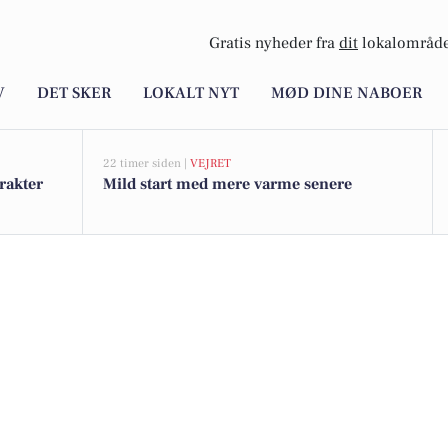
Gratis nyheder fra
dit
lokalområde
V
DET SKER
LOKALT NYT
MØD DINE NABOER
22 timer siden |
VEJRET
rakter
Mild start med mere varme senere