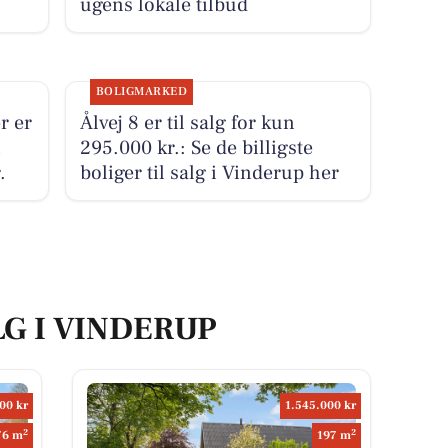
ugens lokale tilbud
BOLIGMARKED
r er
Ålvej 8 er til salg for kun
i
295.000 kr.: Se de billigste
.
boliger til salg i Vinderup her
LG I VINDERUP
00 kr
1.545.000 kr
2
2
76 m
197 m