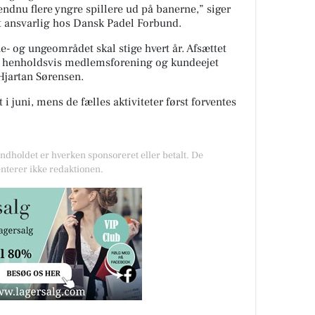
endnu flere yngre spillere ud på banerne,” siger
t ansvarlig hos Dansk Padel Forbund.
ne- og ungeområdet skal stige hvert år. Afsættet
om henholdsvis medlemsforening og kundeejet
 Hjartan Sørensen.
t i juni, mens de fælles aktiviteter først forventes
Indholdet er hverken sponsoreret eller betalt. De
nterer ikke redaktionen.