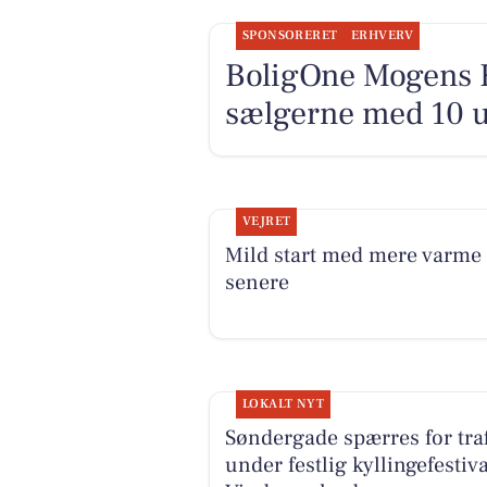
SPONSORERET
ERHVERV
BoligOne Mogens K
sælgerne med 10 ud
VEJRET
Mild start med mere varme
senere
LOKALT NYT
Søndergade spærres for traf
under festlig kyllingefestiva