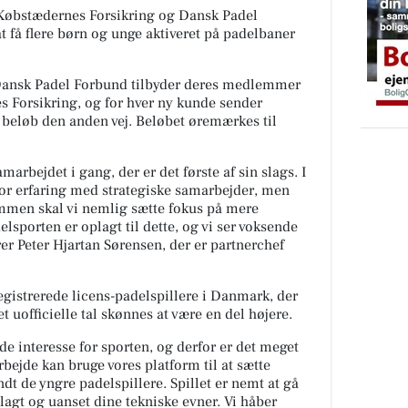
l Købstædernes Forsikring og Dansk Padel
t få flere børn og unge aktiveret på padelbaner
 Dansk Padel Forbund tilbyder deres medlemmer
 Forsikring, og for hver ny kunde sender
 beløb den anden vej. Beløbet øremærkes til
marbejdet i gang, der er det første af sin slags. I
tor erfaring med strategiske samarbejder, men
mmen skal vi nemlig sætte fokus på mere
elsporten er oplagt til dette, og vi ser voksende
er Peter Hjartan Sørensen, der er partnerchef
registrerede licens-padelspillere i Danmark, der
t uofficielle tal skønnes at være en del højere.
de interesse for sporten, og derfor er det meget
bejde kan bruge vores platform til at sætte
ndt de yngre padelspillere. Spillet er nemt at gå
anlagt og uanset dine tekniske evner. Vi håber