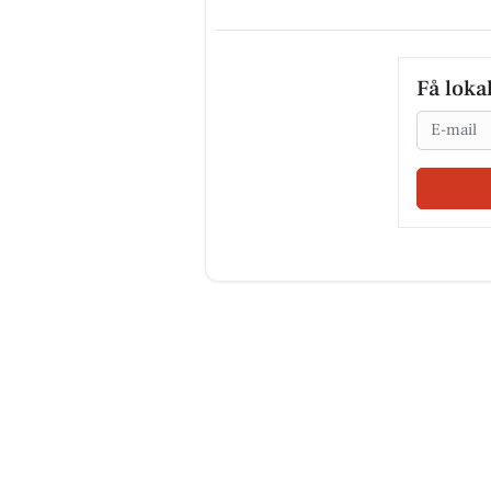
Få loka
Email