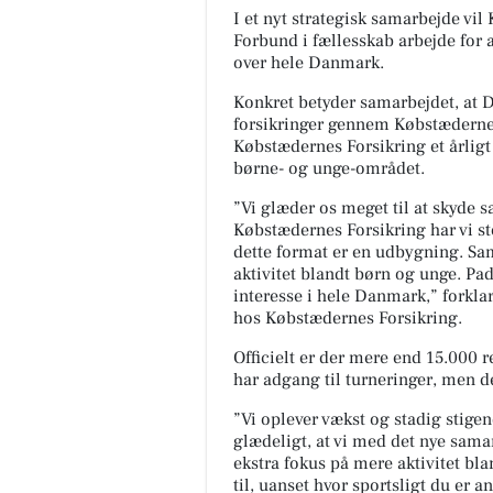
I et nyt strategisk samarbejde vi
Forbund i fællesskab arbejde for a
over hele Danmark.
Konkret betyder samarbejdet, at
forsikringer gennem Købstædernes
Købstædernes Forsikring et årligt
børne- og unge-området.
”Vi glæder os meget til at skyde sa
Købstædernes Forsikring har vi s
dette format er en udbygning. Sa
aktivitet blandt børn og unge. Pad
interesse i hele Danmark,” forklar
hos Købstædernes Forsikring.
Officielt er der mere end 15.000 
har adgang til turneringer, men de
”Vi oplever vækst og stadig stigen
glædeligt, at vi med det nye samar
ekstra fokus på mere aktivitet bla
til, uanset hvor sportsligt du er 