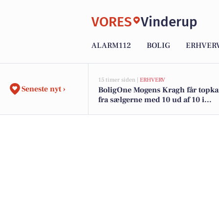
VORES
Vinderup
ALARM112
BOLIG
ERHVER
15 timer siden |
ERHVERV
Seneste nyt ›
BoligOne Mogens Kragh får topka
fra sælgerne med 10 ud af 10 i
anbefalinger