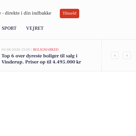
 -
direkte i din indbakke
Tilmeld
SPORT
VEJRET
05-08-2026 13:00 |
BOLIGMARKED
05-08-2026 10:16
‹
›
Top 6 over dyreste boliger til salg i
Søndergade s
Vinderup. Priser op til 4.495.000 kr
festlig kylli