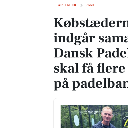
Købstædernes Forsikring indgår samarb
ARTIKLER
Padel
Købstædern
indgår sam
Dansk Pade
skal få fler
på padelba