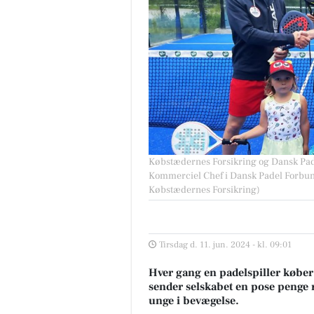
Købstædernes Forsikring og Dansk Pad
Kommerciel Chef i Dansk Padel Forbund
Købstædernes Forsikring)
Tirsdag d. 11. jun. 2024 - kl. 09:01
Hver gang en padelspiller køber
sender selskabet en pose penge re
unge i bevægelse.