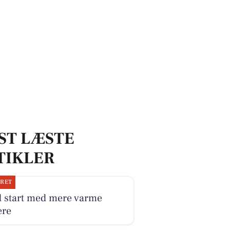
erne
ST LÆSTE
TIKLER
JRET
d start med mere varme
ere