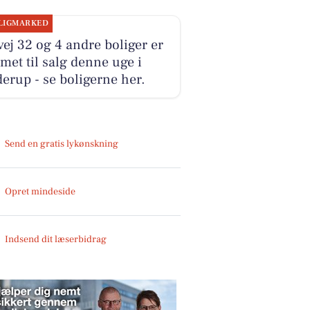
LIGMARKED
ej 32 og 4 andre boliger er
et til salg denne uge i
erup - se boligerne her.
Send en gratis lykønskning
Opret mindeside
Indsend dit læserbidrag