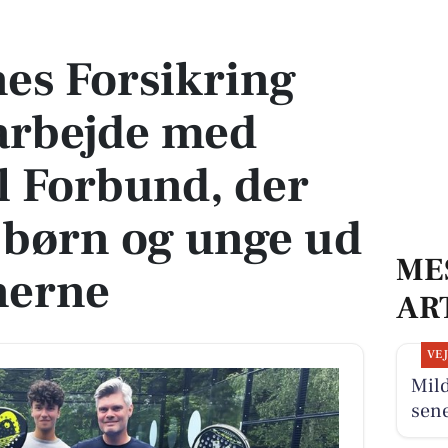
ejde med Dansk Padel Forbund, der skal få flere børn og unge ud på padelban
es Forsikring
arbejde med
l Forbund, der
e børn og unge ud
ME
nerne
AR
VE
Mil
sen