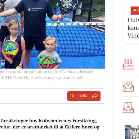
BO
Hulv
komm
Vind
el Forbund indgår samarbejde (TV: Søren Heissel,
; TH: Peter Hjartan Sørensen, partnerchef i
Del artikel
 forsikringer hos Købstædernes Forsikring,
tur, der er øremærket til at få flere børn og