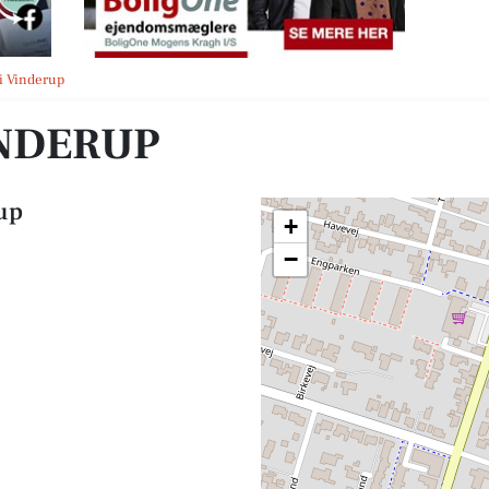
i Vinderup
INDERUP
up
+
−