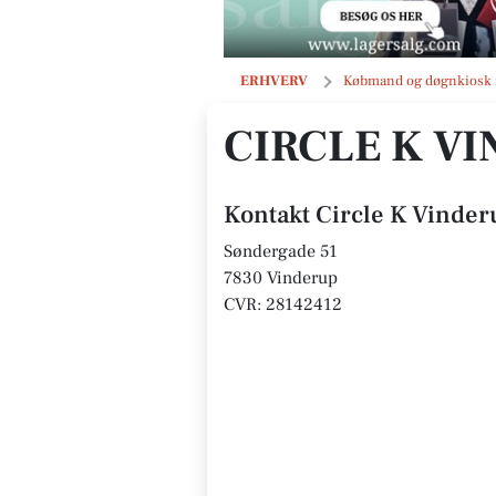
Circle K Vinderup
ERHVERV
Købmand og døgnkiosk 
CIRCLE K V
Kontakt Circle K Vinder
Søndergade 51
7830 Vinderup
CVR: 28142412