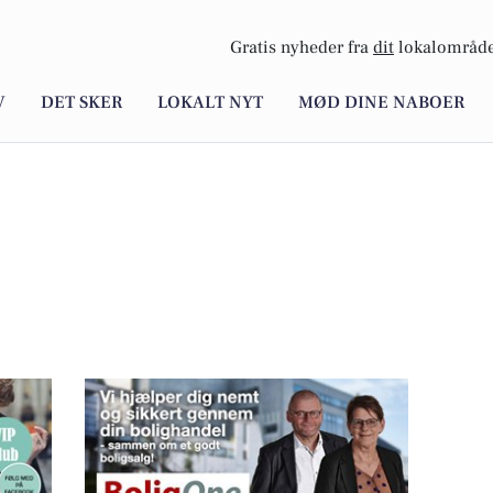
Gratis nyheder fra
dit
lokalområde
V
DET SKER
LOKALT NYT
MØD DINE NABOER