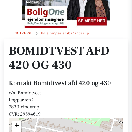
Bomidtvest afd 420 og 430
ERHVERV
Udlejningselskab i Vinderup
BOMIDTVEST AFD
420 OG 430
Kontakt Bomidtvest afd 420 og 430
c/o. Bomidtvest
Engparken 2
7830 Vinderup
CVR: 29594619
+