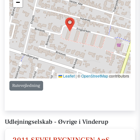
−
Leaflet
|
©
OpenStreetMap
contributors
Rutevejledning
Udlejningselskab - Øvrige i Vinderup