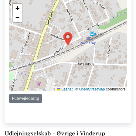
+
−
Leaflet
|
©
OpenStreetMap
contributors
Rutevejledning
Udlejningselskab - Øvrige i Vinderup