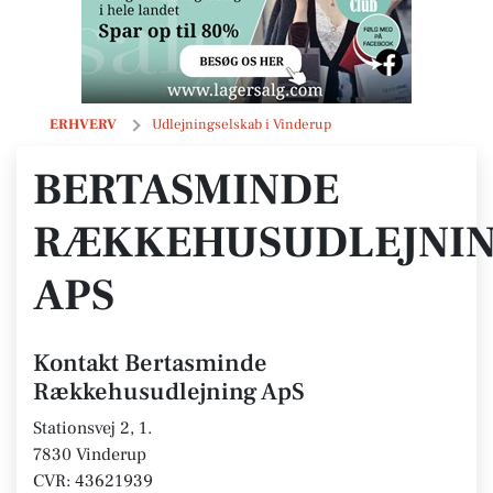
Bertasminde Rækkehusudlejning ApS
ERHVERV
Udlejningselskab i Vinderup
BERTASMINDE
RÆKKEHUSUDLEJNI
APS
Kontakt Bertasminde
Rækkehusudlejning ApS
Stationsvej 2, 1.
7830 Vinderup
CVR: 43621939